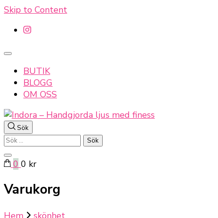
Skip to Content
BUTIK
BLOGG
OM OSS
Sök
Indora – Handgjorda ljus med finess
Sök
efter:
0
0 kr
Varukorg
Hem
skönhet