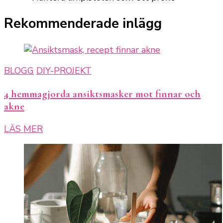
Rekommenderade inlägg
BLOGG
DIY-PROJEKT
4 hemmagjorda ansiktsmasker mot finnar och
akne
LÄS MER