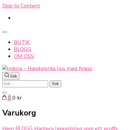
Skip to Content
BUTIK
BLOGG
OM OSS
Sök
Indora – Handgjorda ljus med finess
Sök
efter:
0
0 kr
Varukorg
Hem
BLOGG
Hantera limpistolen som ett proffs