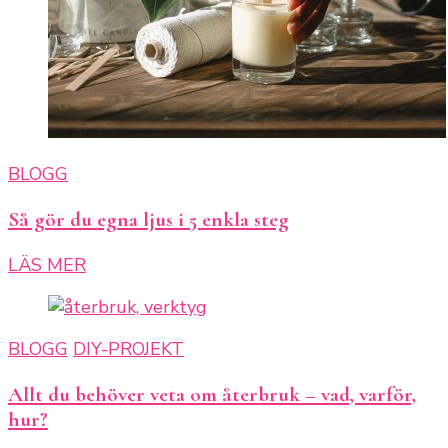
BLOGG
Så gör du egna ljus i 5 enkla steg
LÄS MER
BLOGG
DIY-PROJEKT
Allt du behöver veta om återbruk – vad, varför,
hur?