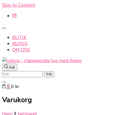
Skip to Content
BUTIK
BLOGG
OM OSS
Sök
Indora – Handgjorda ljus med finess
Sök
efter:
0
0 kr
Varukorg
Hem
halsband