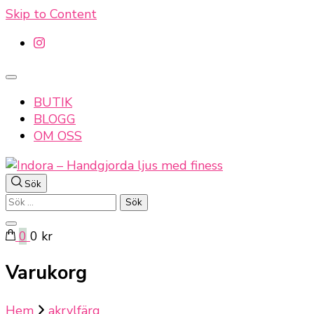
Skip to Content
BUTIK
BLOGG
OM OSS
Sök
Indora – Handgjorda ljus med finess
Sök
efter:
0
0 kr
Varukorg
Hem
akrylfärg