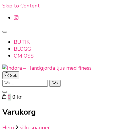
Skip to Content
BUTIK
BLOGG
OM OSS
Sök
Indora – Handgjorda ljus med finess
Sök
efter:
0
0 kr
Varukorg
Hem
silkespapper