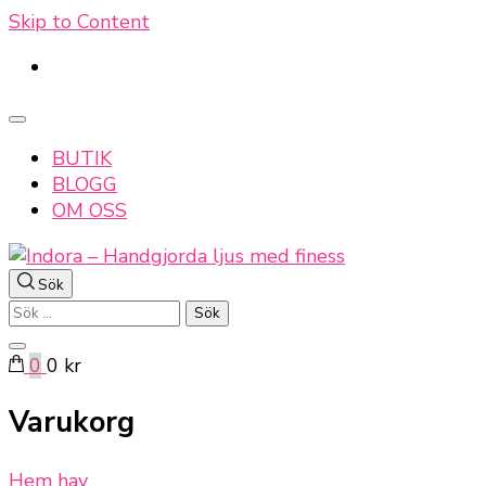
Skip to Content
BUTIK
BLOGG
OM OSS
Sök
Indora – Handgjorda ljus med finess
Sök
efter:
0
0 kr
Varukorg
Hem
hav